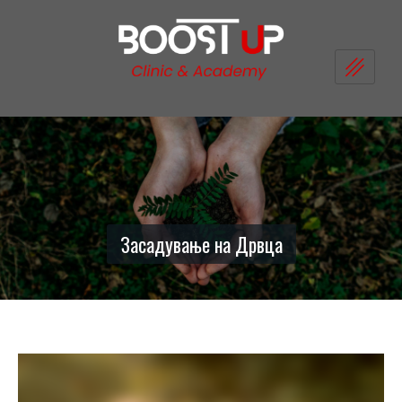
Skip
to
content
Засадување на Дрвца