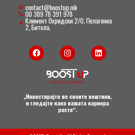
contact@boostup.mk
00 389 78 391 978
Климент Охридски 2/0, Пелагонка
2, Битола.
F
I
L
a
n
i
c
s
n
e
t
k
b
a
e
o
g
d
o
r
i
„Инвестирајте во своите вештини,
k
a
n
и гледајте како вашата кариера
m
расте“.