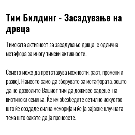
Тим Билдинг - Засадување на
дрвца
Тимската активност за засадување дрвца е одлична
метафора за многу тимски активности.
Семето може да претставува можности, раст, промени и
развој. Наместо само да зборувате за метафората, зошто
да не дозволите Вашиот тим да доживее садење на
вистински семиња. Ќе им обезбедите сетилно искуство
што ќе создаде силна меморија и ќе ја зајакне клучната
тема што сакате да ја пренесете.