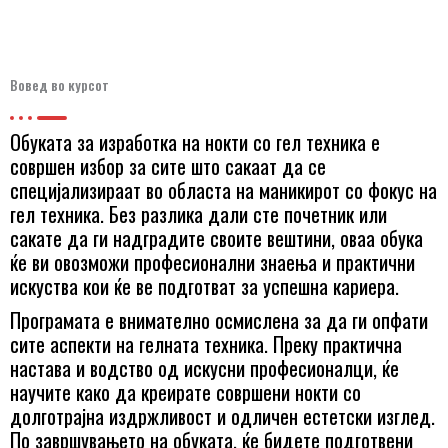
Вовед во курсот
Обуката за изработка на нокти со гел техника е
совршен избор за сите што сакаат да се
специјализираат во областа на маникирот со фокус на
гел техника. Без разлика дали сте почетник или
сакате да ги надградите своите вештини, оваа обука
ќе ви овозможи професионални знаења и практични
искуства кои ќе ве подготват за успешна кариера.
Програмата е внимателно осмислена за да ги опфати
сите аспекти на гелната техника. Преку практична
настава и водство од искусни професионалци, ќе
научите како да креирате совршени нокти со
долготрајна издржливост и одличен естетски изглед.
По завршувањето на обуката, ќе бидете подготвени