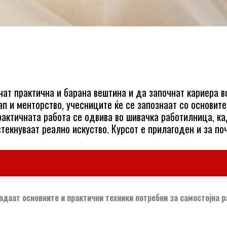
учат практична и барана вештина и да започнат кариера в
ап и менторство, учесниците ќе се запознаат со основит
рактичната работа се одвива во шивачка работилница, к
текнуваат реално искуство. Курсот е прилагоден и за по
ладаат основните и практични техники потребни за самостојна р