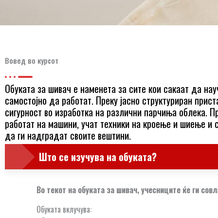
Вовед во курсот
Обуката за шивач е наменета за сите кои сакаат да на
самостојно да работат. Преку јасно структуриран прист
сигурност во изработка на различни парчиња облека. П
работат на машини, учат техники на кроење и шиење и с
да ги надградат своите вештини.
Што се изучува на обуката?
Во текот на обуката за шивач, учесниците ќе ги сов
Обуката вклучува: