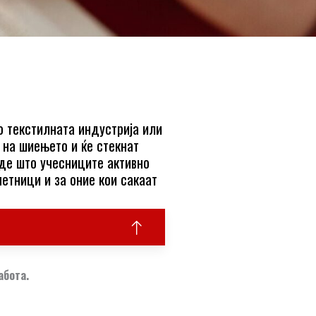
о текстилната индустрија или
е на шиењето и ќе стекнат
аде што учесниците активно
четници и за оние кои сакаат
абота.