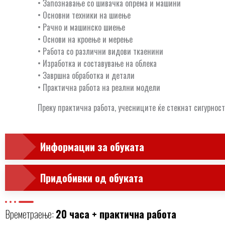
• Запознавање со шивачка опрема и машини
• Основни техники на шиење
• Рачно и машинско шиење
• Основи на кроење и мерење
• Работа со различни видови ткаенини
• Изработка и составување на облека
• Завршна обработка и детали
• Практична работа на реални модели
Преку практична работа, учесниците ќе стекнат сигурнос
Информации за обуката
Придобивки од обуката
Времетраење:
20 часа + практична работа