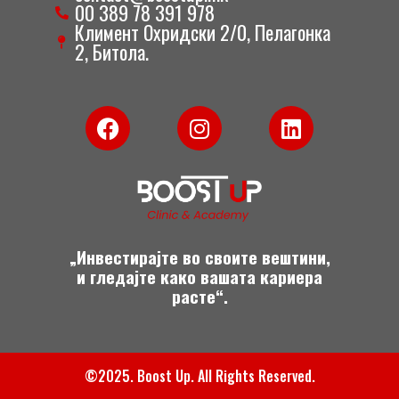
00 389 78 391 978
Климент Охридски 2/0, Пелагонка
2, Битола.
F
I
L
a
n
i
c
s
n
e
t
k
b
a
e
o
g
d
o
r
i
„Инвестирајте во своите вештини,
k
a
n
и гледајте како вашата кариера
m
расте“.
©2025. Boost Up. All Rights Reserved.